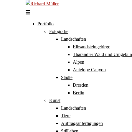
Zum
Inhalt
springen
Portfolio
Fotografie
Landschaften
Elbsandsteingebirge
Tharandter Wald und Umgebu
Alpen
Antelope Canyon
Städte
Dresden
Berlin
Kunst
Landschaften
Tiere
Auftragsanfertigungen
Stillleben